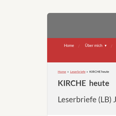
Zum
Hauptinhalt
springen
Home
Über mich
Home
»
Leserbriefe
»
KIRCHE heute
KIRCHE heute
Leserbriefe (LB)